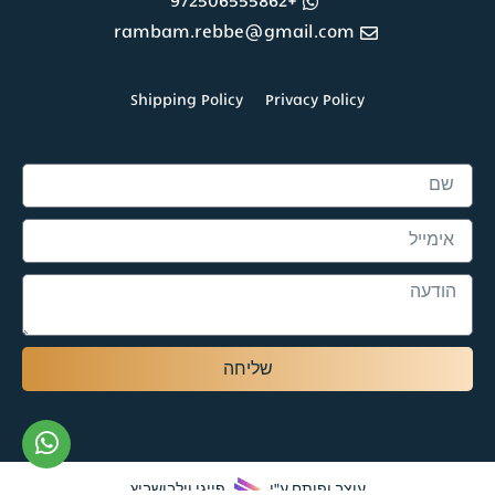
+972506555862
rambam.rebbe@gmail.com
Shipping Policy
Privacy Policy
שליחה
עוצב ופותח ע"י
פייגי וילבושביץ