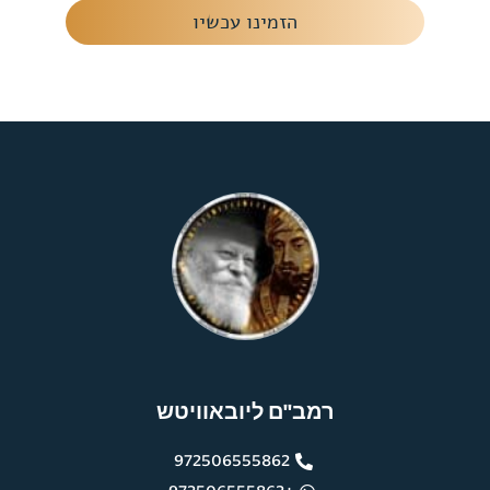
הזמינו עכשיו
רמב"ם ליובאוויטש
972506555862