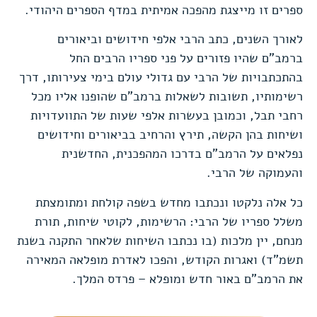
ספרים זו מייצגת מהפכה אמיתית במדף הספרים היהודי.
לאורך השנים, כתב הרבי אלפי חידושים וביאורים
ברמב”ם שהיו פזורים על פני ספריו הרבים החל
בהתכתבויות של הרבי עם גדולי עולם בימי צעירותו, דרך
רשימותיו, תשובות לשאלות ברמב”ם שהופנו אליו מכל
רחבי תבל, וכמובן בעשרות אלפי שעות של התוועדויות
ושיחות בהן הקשה, תירץ והרחיב בביאורים וחידושים
נפלאים על הרמב”ם בדרכו המהפכנית, החדשנית
והעמוקה של הרבי.
כל אלה נלקטו ונכתבו מחדש בשפה קולחת ומתומצתת
משלל ספריו של הרבי: הרשימות, לקוטי שיחות, תורת
מנחם, יין מלכות (בו נכתבו השיחות שלאחר התקנה בשנת
תשמ”ד) ואגרות הקודש, והפכו לאדרת מופלאה המאירה
את הרמב”ם באור חדש ומופלא – פרדס המלך.